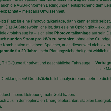
rn auch die AGB-konformen Bedingungen entsprechend dem Leist
beobachtet – meist aus Unwissenheit.
tig Platz für eine Photovoltaikanlage, dann kann er sich selbst
n. Das Außergewöhnliche ist, das es eine Option gibt – exklusiv
lelektrofahrzeug ist – sich eine
Photovoltaikanlage
auf sein Da
auch
nur den Strom pro kWh zu bezahlen
, ohne eine Grundge
er Kombination mit einem Speicher, auch dieser wird nicht extra 
arantie für 20 Jahre
, mehr Planungssicherheit geht wirklich ni
Vertrag
letzte M
n Dreiklang sein! Grundsätzlich: Ich analysiere und betreue d
nft durch meine Betreuung mehr Geld haben.
 sich aus in dem optimalen Energielieferanten, stabilen Energiek
r.