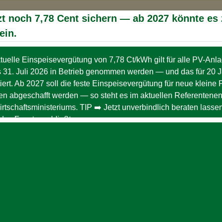
tere Nutzung der Webseite stimmen Sie der Verwendung von
Coo
zt noch 7,78 Cent sichern — ab 2027 könnte es
ein.
tuelle Einspeisevergütung von 7,78 Ct/kWh gilt für alle PV-Anl
MIN
AKTUELLE
HEN
TERMINE
s 31. Juli 2026 in Betrieb genommen werden — und das für 20 
iert. Ab 2027 soll die feste Einspeisevergütung für neue kleine 
n abgeschafft werden — so steht es im aktuellen Referentenen
rtschaftsministeriums. TIP ➡️ Jetzt unverbindlich beraten lass
Reduzierung | Produktion | Optimierung -
das Fenster schließt.
| Produktion | Optimier
Energie ist für uns alle genau so wichtig, wie die Luft zum 
Seit geraumer Zeit bin ich nun im Energiemarkt tätig, mit dem 
reduzieren
, Energie
produzieren
und Energieverträge
optimie