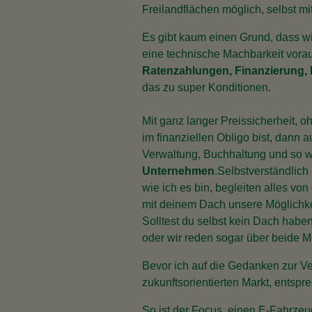
Freilandflächen möglich, selbst m
Es gibt kaum einen Grund, dass wir
eine technische Machbarkeit vora
Ratenzahlungen, Finanzierung,
das zu super Konditionen.
Mit ganz langer Preissicherheit, o
im finanziellen Obligo bist, dann a
Verwaltung, Buchhaltung und so wei
Unternehmen
.Selbstverständlich
wie ich es bin, begleiten alles vo
mit deinem Dach unsere Möglichke
Solltest du selbst kein Dach habe
oder wir reden sogar über beide M
Bevor ich auf die Gedanken zur V
zukunftsorientierten Markt, entsp
So ist der Focus, einen E-Fahrze