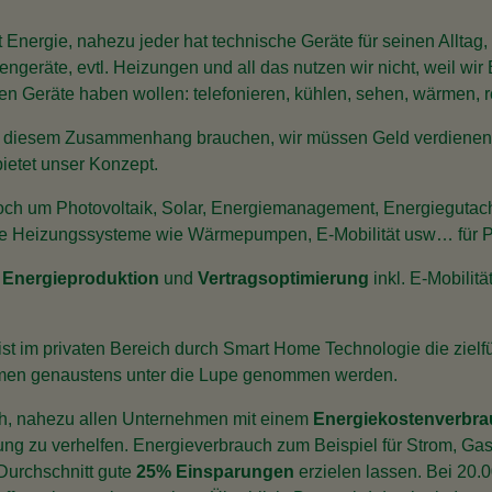
zt Energie, nahezu jeder hat technische Geräte für seinen Alltag,
geräte, evtl. Heizungen und all das nutzen wir nicht, weil wir
hen Geräte haben wollen: telefonieren, kühlen, sehen, wärmen,
 in diesem Zusammenhang brauchen, wir müssen Geld verdienen
bietet unser Konzept.
nnoch um Photovoltaik, Solar, Energiemanagement, Energieguta
rte Heizungssysteme wie Wärmepumpen, E-Mobilität usw… für P
 Energieproduktion
und
Vertragsoptimierung
inkl. E-Mobilitä
ist im privaten Bereich durch Smart Home Technologie die ziel
ehmen genaustens unter die Lupe genommen werden.
ch, nahezu allen Unternehmen mit einem
Energiekostenverbrau
ung zu verhelfen. Energieverbrauch zum Beispiel für Strom, Gas,
Durchschnitt gute
25% Einsparungen
erzielen lassen. Bei 20.