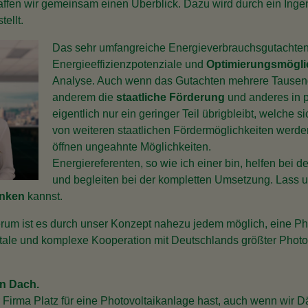
ffen wir gemeinsam einen Überblick. Dazu wird durch ein Inge
tellt.
Das sehr umfangreiche Energieverbrauchsgutachten e
Energieeffizienzpotenziale und
Optimierungsmögli
Analyse. Auch wenn das Gutachten mehrere Tausend
anderem die
staatliche Förderung
und anderes in p
eigentlich nur ein geringer Teil übrigbleibt, welche s
von weiteren staatlichen Fördermöglichkeiten werden
öffnen ungeahnte Möglichkeiten.
Energiereferenten, so wie ich einer bin, helfen bei de
und begleiten bei der kompletten Umsetzung. Lass 
enken
kannst.
um ist es durch unser Konzept nahezu jedem möglich, eine Ph
ale und komplexe Kooperation mit Deutschlands größter Photovo
in Dach.
 Firma Platz für eine Photovoltaikanlage hast, auch wenn wir Dä