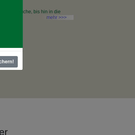
rieverbräuche, bis hin in die
mehr >>>
chern!
er