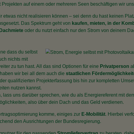
it Projekten auf einem oder mehreren Seen beschäftigen wir uns
 etwas nicht realisieren können – sei denn du hast keinen Platz
usgesetzt. Das Spektrum geht von
kaufen, mieten, in der Komb
 Dachmiete
oder du nutzt einfach nur den Strom von deinem Dach
hne dass du selbst
uch nichts mit
ter zu tun hast. All das sind Optionen für eine
Privatperson
ab
 haben wir bei all dem auch die
staatlichen Fördermöglichkei
n der qualifizierten Projekterfassung bis hin zur kompletten Ums
iten nutzen kannst.
n, lass uns darüber sprechen, wie du als Energiereferent mit d
öglichkeiten, also über dein Dach und das Geld verdienen.
ertragsoptimierung komme, einiges zur
E-Mobilität
. Hierbei ver
rechend den Ausrichtungen der Bundesregierung.
ugnutzer für den passenden
Stromliefervertrag
zu beraten, dabei