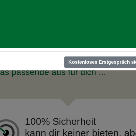
Dies sowohl für private Verbräuche als auch für KMU- und Indust
zukunftsorientierte E-Mobilität.
Ulrich Wend
Viel Spaß beim Stöbern auf meiner Seite!
Energiereferent
ÜBER MICH
Kostenloses Erstgespräch si
s passende aus für dich ...
100% Sicherheit
kann dir keiner bieten, ab