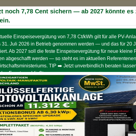
tere Nutzung der Webseite stimmen Sie der Verwendung von
Coo
zt noch 7,78 Cent sichern — ab 2027 könnte es
ein.
tuelle Einspeisevergütung von 7,78 Ct/kWh gilt für alle PV-Anl
MIN
AKTUELLE
HEN
TERMINE
s 31. Juli 2026 in Betrieb genommen werden — und das für 20 
iert. Ab 2027 soll die feste Einspeisevergütung für neue kleine 
n abgeschafft werden — so steht es im aktuellen Referentenen
rtschaftsministeriums. TIP ➡️ Jetzt unverbindlich beraten lass
Reduzierung | Produktion | Optimierung -
das Fenster schließt.
ipps
nicht so schwierig, gewusst wie …