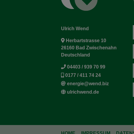
Ulrich Wend
Herbartstrasse 10
26160 Bad Zwischenahn
Deutschland
04403 / 939 70 99
0177 / 411 74 24
energie@wend.biz
ulrichwend.de
HOME
IMPRESSUM
DATEN