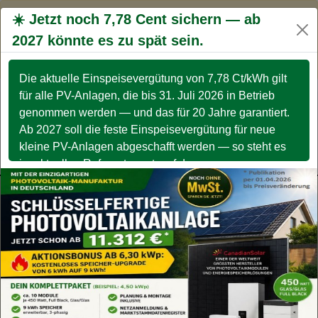
☀️ Jetzt noch 7,78 Cent sichern — ab
Wir verwenden
Cookies
, durch die weitere Nutzung
der Webseite stimmen Sie der Verwendung von
2027 könnte es zu spät sein.
Home
Cookies
zu.
Datenschutzerklärung
OK
Die aktuelle Einspeisevergütung von 7,78 Ct/kWh gilt
Mehr Geld verdienen
für alle PV-Anlagen, die bis 31. Juli 2026 in Betrieb
Weniger Geld bezahlen
genommen werden — und das für 20 Jahre garantiert.
NACHRICHT
TERMIN
AKTUELLE
Ab 2027 soll die feste Einspeisevergütung für neue
SENDEN
BUCHEN
TERMINE
Meine Angebote
kleine PV-Anlagen abgeschafft werden — so steht es
Service
im aktuellen Referentenentwurf des
Wirtschaftsministeriums. TIP ➡️ Jetzt unverbindlich
beraten lassen — bevor das Fenster schließt.
Energie "jeder machts" - Reduzierung |
Produktion | Optimierung -
Dokumente
Ausschreibung - ENERGIEREFERENT = BERUF