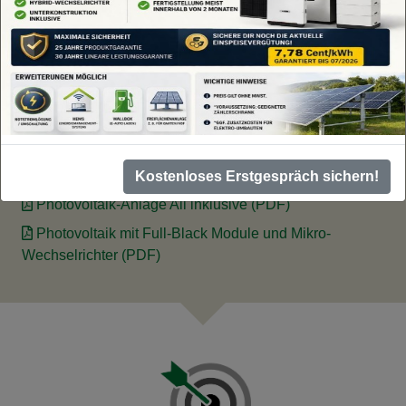
MIT ZUKUNFT (PDF)
Mache DICH doch nebenberuflich Selbstständig
(PDF)
Gutschein für Deine Energiekosten Optimierung
(PDF)
Unternehmen profitieren von … (PDF)
Verbrauch senken mit staatlichen Mitteln (PDF)
Kostenloses Erstgespräch sichern!
Photovoltaik-Anlage All inklusive (PDF)
Photovoltaik mit Full-Black Module und Mikro-
Wechselrichter (PDF)