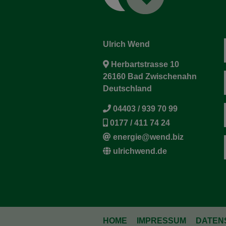
Ulrich Wend
Herbartstrasse 10
26160 Bad Zwischenahn
Deutschland
04403 / 939 70 99
0177 / 411 74 24
energie@wend.biz
ulrichwend.de
HOME
IMPRESSUM
DATEN