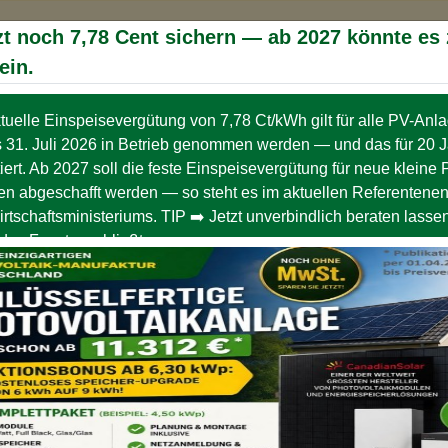
tere Nutzung der Webseite stimmen Sie der Verwendung von
Coo
zt noch 7,78 Cent sichern — ab 2027 könnte es
ein.
tuelle Einspeisevergütung von 7,78 Ct/kWh gilt für alle PV-Anl
MIN
AKTUELLE
HEN
TERMINE
s 31. Juli 2026 in Betrieb genommen werden — und das für 20 
iert. Ab 2027 soll die feste Einspeisevergütung für neue kleine 
n abgeschafft werden — so steht es im aktuellen Referentenen
rtschaftsministeriums. TIP ➡️ Jetzt unverbindlich beraten lass
Reduzierung | Produktion | Optimierung -
das Fenster schließt.
ice
vice?
lar aus und schilderst kurz dein Anliegen. Gib bitte eine korre
it, anrufen kann. Denn ich möchte, dass du zufrieden bist. Dies
s!