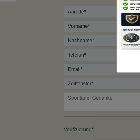
Anrede*
Vorname*
Nachname*
Telefon*
Email*
Zeitfenster*
Verifizierung*