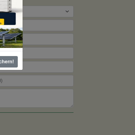
chern!