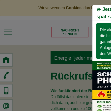
Wir verwenden
Cookies
, durch die wei
☀️ Jet
spät s
Home
Mehr Geld verdienen
Die ak
NACHRICHT
TER
SENDEN
BUC
die bi
Weniger Geld bezahlen
garant
Meine Angebote
Anlage
des Wi
Service
Energie "jeder machts" - 
bevor 
Rückrufserv
Wie funktioniert der Rückrufser
Du füllst das unten stehende Formu
dich dann, auch zur gewünschten Ze
vollkommen und zu 100% kostenlo