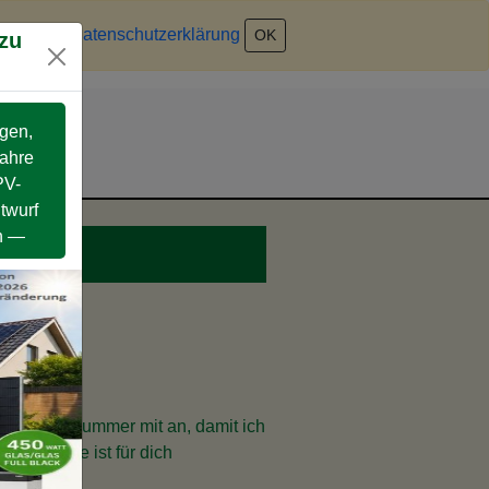
kies
zu.
Datenschutzerklärung
OK
 zu
agen,
Jahre
PV-
twurf
en —
kte Telefonnummer mit an, damit ich
er Service ist für dich