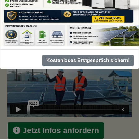
Solltest du selbst kein Dach haben, lass uns darüber
sprechen, wie du als Energiereferent mit unserem
Konzept
Geld verdienen
kannst oder wir reden sogar
über beide Möglichkeiten, also deinem Dach und dem
Geld verdienen.
Kostenloses Erstgespräch sichern!
Jetzt Infos anfordern