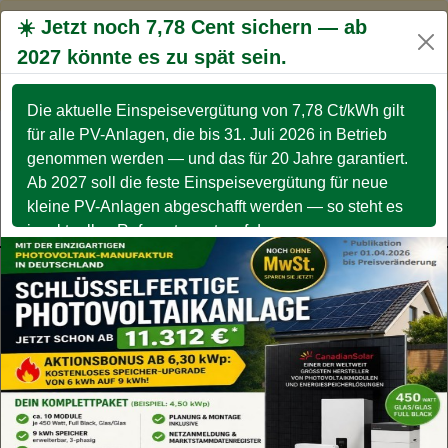
☀️ Jetzt noch 7,78 Cent sichern — ab
Wir verwenden
Cookies
, durch die weitere Nutzung
der Webseite stimmen Sie der Verwendung von
2027 könnte es zu spät sein.
Home
Cookies
zu.
Datenschutzerklärung
OK
Die aktuelle Einspeisevergütung von 7,78 Ct/kWh gilt
Mehr Geld verdienen
für alle PV-Anlagen, die bis 31. Juli 2026 in Betrieb
Weniger Geld bezahlen
genommen werden — und das für 20 Jahre garantiert.
NACHRICHT
TERMIN
AKTUELLE
Ab 2027 soll die feste Einspeisevergütung für neue
SENDEN
BUCHEN
TERMINE
Meine Angebote
kleine PV-Anlagen abgeschafft werden — so steht es
Service
im aktuellen Referentenentwurf des
Wirtschaftsministeriums. TIP ➡️ Jetzt unverbindlich
beraten lassen — bevor das Fenster schließt.
Energie "jeder machts" - Reduzierung |
Produktion | Optimierung -
mit Photovoltaik Geld
verdienen