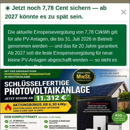
☀️ Jetzt noch 7,78 Cent sichern — ab
Wir verwenden
Cookies
, durch die weitere Nutzung
der Webseite stimmen Sie der Verwendung von
2027 könnte es zu spät sein.
Home
Cookies
zu.
Datenschutzerklärung
OK
Die aktuelle Einspeisevergütung von 7,78 Ct/kWh gilt
Mehr Geld verdienen
für alle PV-Anlagen, die bis 31. Juli 2026 in Betrieb
Weniger Geld bezahlen
genommen werden — und das für 20 Jahre garantiert.
NACHRICHT
TERMIN
AKTUELLE
Ab 2027 soll die feste Einspeisevergütung für neue
SENDEN
BUCHEN
TERMINE
Meine Angebote
kleine PV-Anlagen abgeschafft werden — so steht es
Service
im aktuellen Referentenentwurf des
Wirtschaftsministeriums. TIP ➡️ Jetzt unverbindlich
beraten lassen — bevor das Fenster schließt.
Energie "jeder machts" - Reduzierung |
Produktion | Optimierung -
Termine